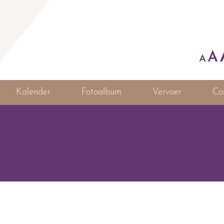
A
A
Kalender
Fotoalbum
Vervoer
Co