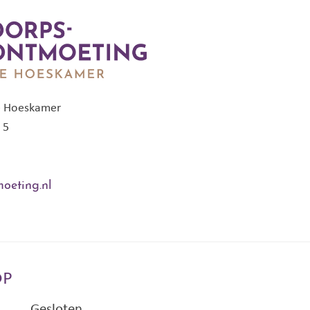
e Hoeskamer
 5
oeting.nl
OP
Gesloten